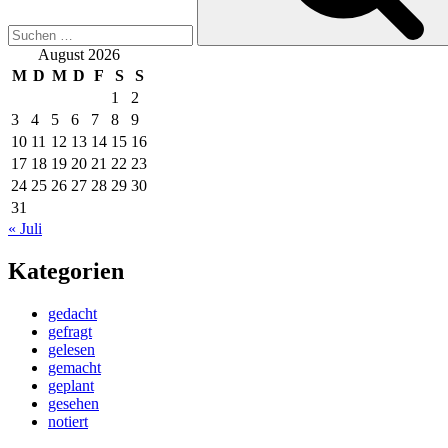
August 2026
M
D
M
D
F
S
S
1
2
3
4
5
6
7
8
9
10
11
12
13
14
15
16
17
18
19
20
21
22
23
24
25
26
27
28
29
30
31
« Juli
Kategorien
gedacht
gefragt
gelesen
gemacht
geplant
gesehen
notiert