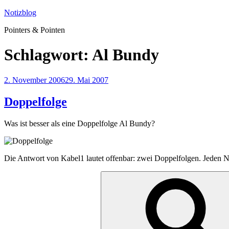
Zum
Notizblog
Inhalt
Pointers & Pointen
springen
Schlagwort:
Al Bundy
Veröffentlicht
2. November 2006
29. Mai 2007
am
Doppelfolge
Was ist besser als eine Doppelfolge Al Bundy?
Die Antwort von Kabel1 lautet offenbar: zwei Doppelfolgen. Jeden
Suche
nach: